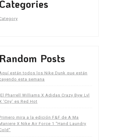
Categories
Category
Random Posts
Aquí están todos los Nike Dunk que están
cayendo esta semana
¡El Pharrell Williams X Adidas Crazy Byw Lvl
X ‘Cny’ es Red Hot
Primero mira a la edición F&F de A Ma
Maniere X Nike Air Force 1 “Hand Laundry
Cold”