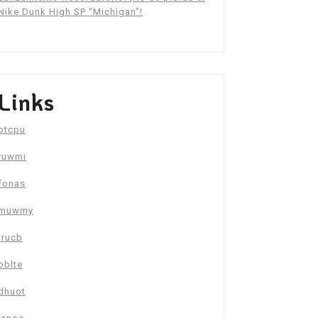
Nike Dunk High SP “Michigan”!
Links
otcpu
ruwmi
fonas
muwmy
trucb
oblte
dhuot