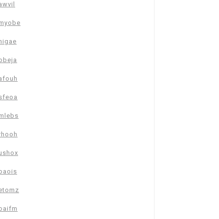
awvil
myobe
nigae
obeja
afouh
sfeoa
mlebs
rhooh
ushox
oaois
etomz
oaifm