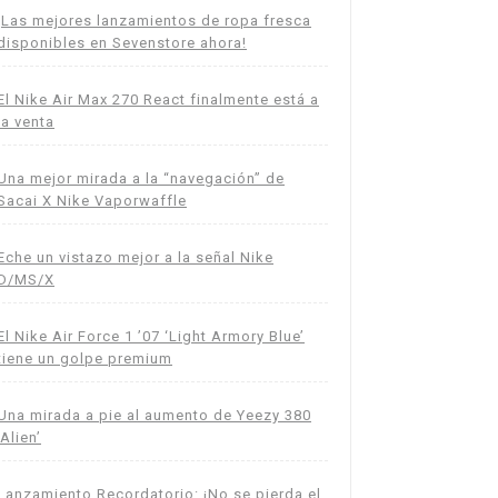
¡Las mejores lanzamientos de ropa fresca
disponibles en Sevenstore ahora!
El Nike Air Max 270 React finalmente está a
la venta
Una mejor mirada a la “navegación” de
Sacai X Nike Vaporwaffle
Eche un vistazo mejor a la señal Nike
D/MS/X
El Nike Air Force 1 ’07 ‘Light Armory Blue’
tiene un golpe premium
Una mirada a pie al aumento de Yeezy 380
‘Alien’
Lanzamiento Recordatorio: ¡No se pierda el