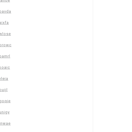
janoe
oavda
aixfa
wlose
browc
pamrl
koaic
vleia
ouijl
goqie
unigy
inwae