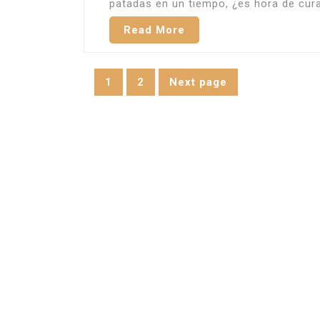
patadas en un tiempo, ¿es hora de cur
Read More
Posts
1
2
Next page
Page
Page
navigation